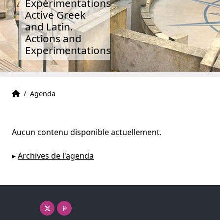
Expérimentations
Active Greek
and Latin.
Actions and
Experimentations
AGLAE
Accueil
/
Agenda
Aucun contenu disponible actuellement.
▸
Archives de l'agenda
X ( nouvelle fenêtre)
Page pro ( nouvelle fenêtre)